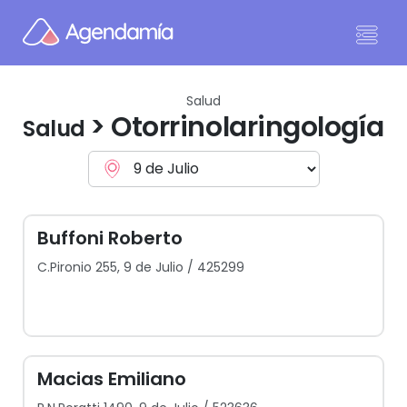
Ir al contenido
Salud
> Otorrinolaringología
Salud
Buffoni Roberto
C.Pironio 255, 9 de Julio / 425299
Macias Emiliano