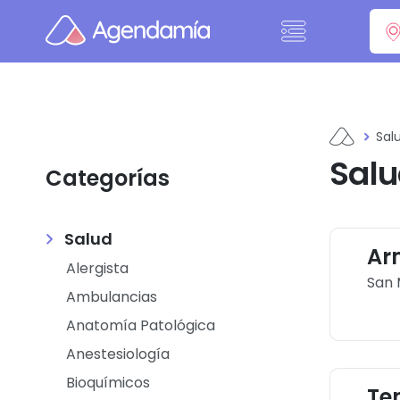
Ir al contenido
Sal
Sal
Categorías
Salud
Ar
Alergista
San 
Ambulancias
Anatomía Patológica
Anestesiología
Bioquímicos
Ten