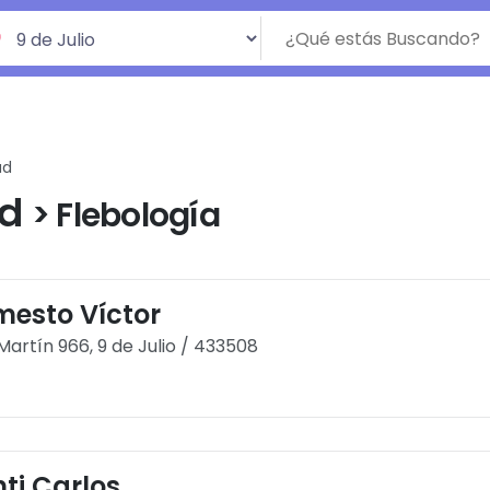
ud
ud
> Flebología
mesto Víctor
Martín 966, 9 de Julio / 433508
ti Carlos