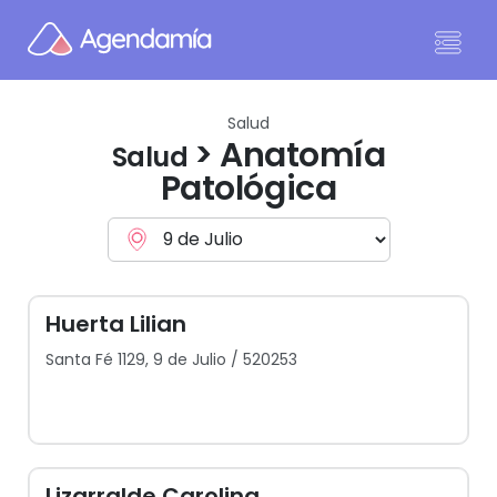
Ir al contenido
Salud
> Anatomía
Salud
Patológica
Huerta Lilian
Santa Fé 1129, 9 de Julio / 520253
Lizarralde Carolina