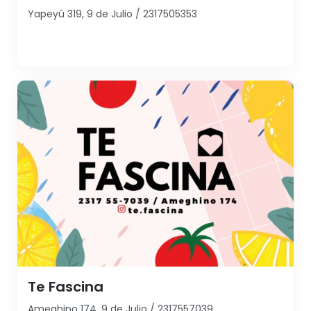
Yapeyú 319, 9 de Julio / 2317505353
Te Fascina
Ameghino 174, 9 de Julio / 2317557039