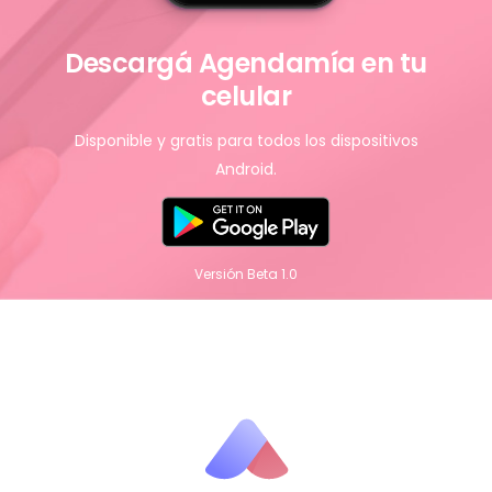
Descargá Agendamía en tu
celular
Disponible y gratis para todos los dispositivos
Android.
Versión Beta 1.0