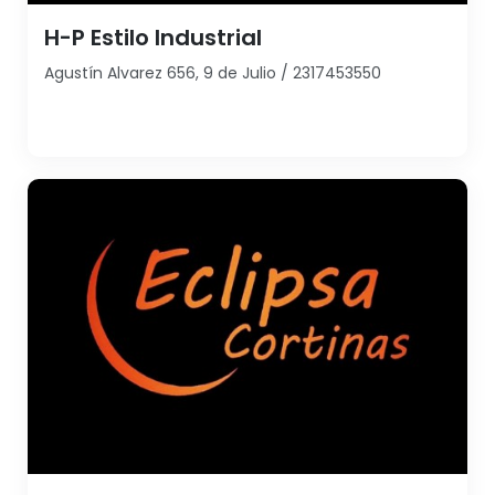
H-P Estilo Industrial
Agustín Alvarez 656, 9 de Julio / 2317453550