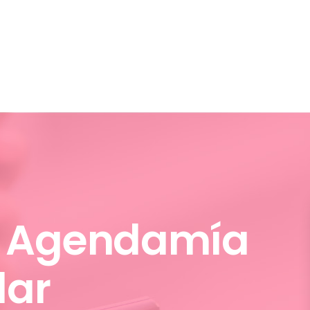
 Agendamía
lar