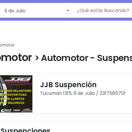
omotor
omotor
> Automotor - Suspen
JJB Suspención
Tucumán 1315, 9 de Julio / 2317585701
 Suspenciones