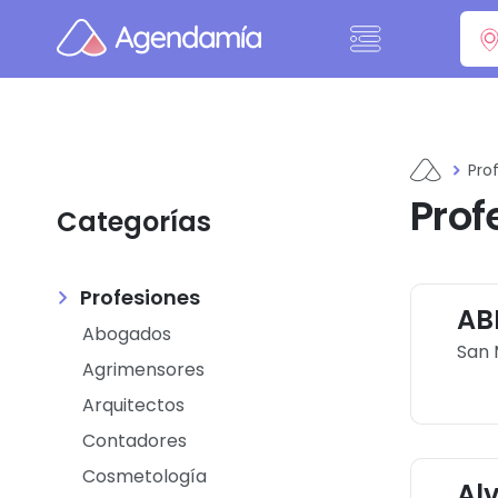
Ir al contenido
Pro
Prof
Categorías
Profesiones
ABI
Abogados
San 
Agrimensores
Arquitectos
Contadores
Cosmetología
Al