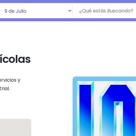
ícolas
rvicios y
rial.