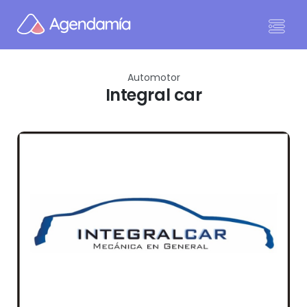
Ir al contenido
Automotor
Integral car