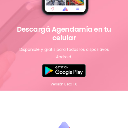
Descargá Agendamía en tu
celular
Disponible y gratis para todos los dispositivos
Android.
Versión Beta 1.0