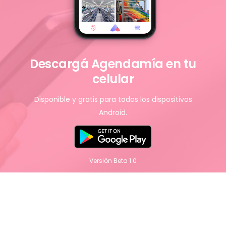
Descargá Agendamía en tu
celular
Disponible y gratis para todos los dispositivos
Android.
Versión Beta 1.0