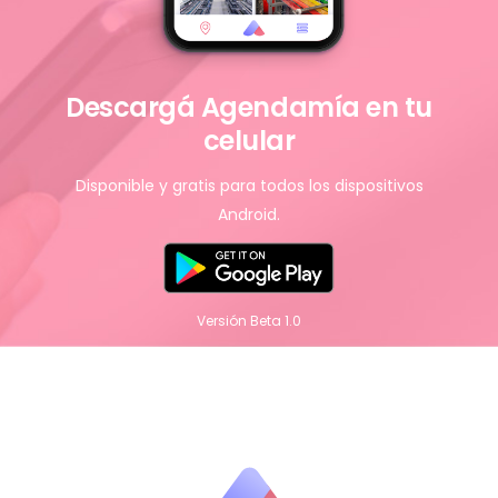
Descargá Agendamía en tu
celular
Disponible y gratis para todos los dispositivos
Android.
Versión Beta 1.0