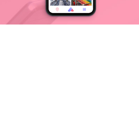
Descargá Agendamía en tu
celular
Disponible y gratis para todos los dispositivos
Android.
Versión Beta 1.0